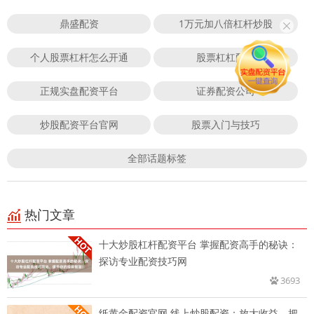
鼎盛配资
1万元加八倍杠杆炒股
个人股票杠杆怎么开通
股票杠杠配资
正规实盘配资平台
证券配资公司
炒股配资平台官网
股票入门与技巧
全部话题标签
热门文章
十大炒股杠杆配资平台 掌握配资高手的秘诀：
探访专业配资技巧网
3693
纸黄金配资官网 线上炒股配资：放大收益，把