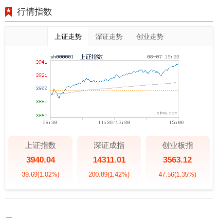
行情指数
上证走势
深证走势
创业走势
上证指数
深证成指
创业板指
3940.04
14311.01
3563.12
39.69
(1.02%)
200.89
(1.42%)
47.56
(1.35%)