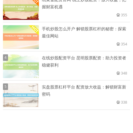
握财富机遇
355
手机炒股怎么开户 解锁股票杠杆的秘密：探索
最佳网站
354
4
在线炒股配资平台 昆明股票配资：助力投资者
稳健获利
348
5
实盘股票杠杆平台 配资放大收益：解锁财富新
密码
338