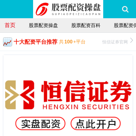
首页
股票配资操盘
股票配资百科
股票配资
十大配资平台推荐
恒信证券官网
共
100
+平台