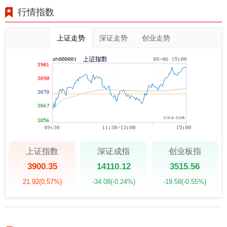
行情指数
上证走势
深证走势
创业走势
上证指数
深证成指
创业板指
3900.35
14110.12
3515.56
21.92
(0.57%)
-34.08
(-0.24%)
-19.58
(-0.55%)