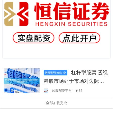
杠杆型股票 透视
股票配资保证金
港股市场处于市场对边际变
化高度敏感的阶段阶段实盘
炒股配资平台
64
配资平台
全部加载完成