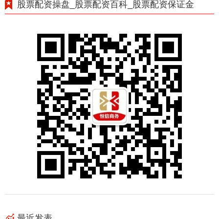
股票配资操盘_股票配资百科_股票配资保证金
最近发表