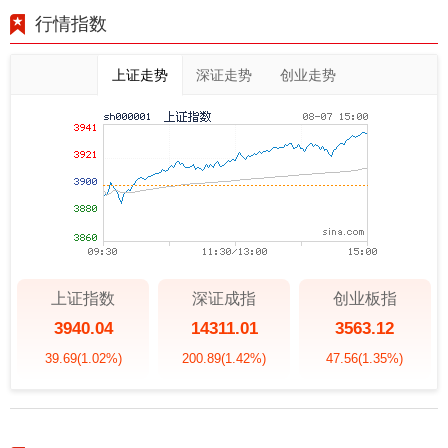
行情指数
上证走势
深证走势
创业走势
上证指数
深证成指
创业板指
3940.04
14311.01
3563.12
39.69
(1.02%)
200.89
(1.42%)
47.56
(1.35%)