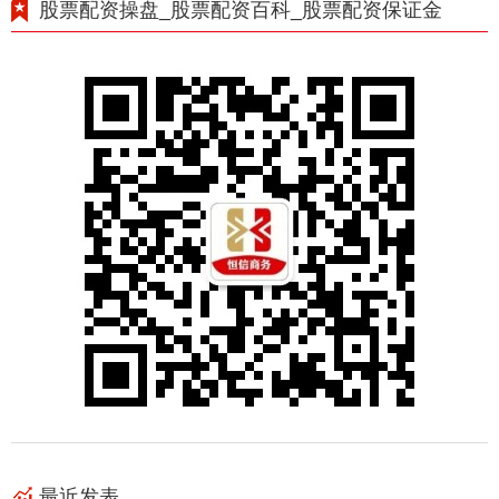
股票配资操盘_股票配资百科_股票配资保证金
最近发表