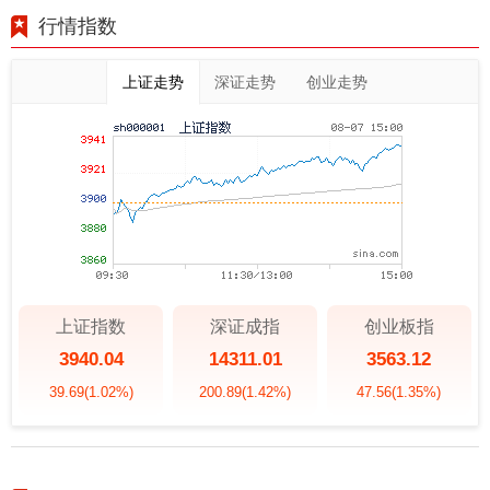
行情指数
上证走势
深证走势
创业走势
上证指数
深证成指
创业板指
3940.04
14311.01
3563.12
39.69
(1.02%)
200.89
(1.42%)
47.56
(1.35%)