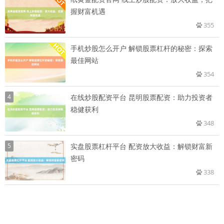
握财富机遇
355
手机炒股怎么开户 解锁股票杠杆的秘密：探索
最佳网站
354
4
在线炒股配资平台 昆明股票配资：助力投资者
稳健获利
348
5
实盘股票杠杆平台 配资放大收益：解锁财富新
密码
338