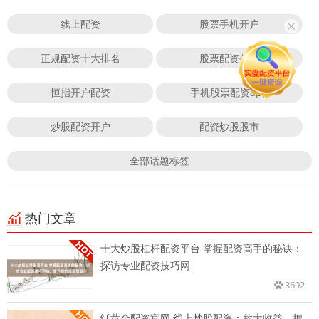
线上配资
股票手机开户
正规配资十大排名
股票配资公司
恒指开户配资
手机股票配资app
炒股配资开户
配资炒股股市
全部话题标签
热门文章
十大炒股杠杆配资平台 掌握配资高手的秘诀：
探访专业配资技巧网
3692
纸黄金配资官网 线上炒股配资：放大收益，把