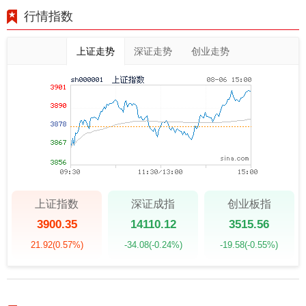
行情指数
上证走势
深证走势
创业走势
上证指数
深证成指
创业板指
3900.35
14110.12
3515.56
21.92
(0.57%)
-34.08
(-0.24%)
-19.58
(-0.55%)