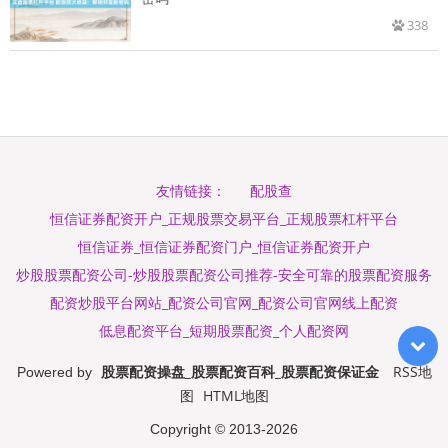
338
配股查
友情链接：
恒信证券配资开户_正规股票交易平台_正规股票杠杆平台
恒信证券_恒信证券配资门户_恒信证券配资开户
炒股股票配资公司-炒股股票配资公司推荐-安全可靠的股票配资服务
配资炒股平台网站_配资公司官网_配资公司官网线上配资
低息配资平台_短期股票配资_个人配资网
股票配资操盘_股票配资百科_股票配资保证金
RSS地
Powered by
图
HTML地图
Copyright
© 2013-2026