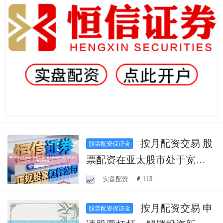
按月配资交易 股
股票配资保证金
票配资在亚太股市处于宽幅
震荡周期的阶段下的风险管
实盘配资
113
理
按月配资交易 申
股票配资保证金