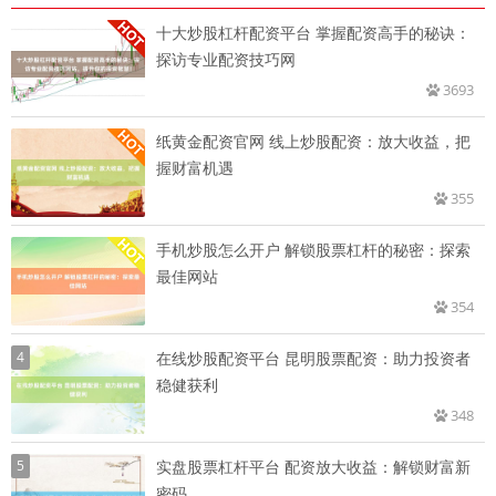
十大炒股杠杆配资平台 掌握配资高手的秘诀：
探访专业配资技巧网
3693
纸黄金配资官网 线上炒股配资：放大收益，把
握财富机遇
355
手机炒股怎么开户 解锁股票杠杆的秘密：探索
最佳网站
354
4
在线炒股配资平台 昆明股票配资：助力投资者
稳健获利
348
5
实盘股票杠杆平台 配资放大收益：解锁财富新
密码