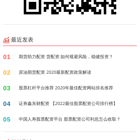
最近发表
01
期货助力配资 货配资:如何规避风险，稳健投资？
02
原油期货配资 2020最新配资政策解读
03
股票杠杆平台推荐 2020年最佳配资网站排名推荐
04
证券鑫东财配资 【2022最佳股票配资公司排行榜】
05
中国人寿股票配资平台 股票配资公司利息怎么收取？