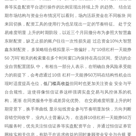
券等实盘配资平台进行操作的比例呈现出持续上升 的趋势。 结合近
期市场结构与资金分布情况可以看到，场内活跃资金在不同板块 间
来回切换，配资工具的使用行为也呈现出一定的节奏特征。 处于交
易难度明显 上升的时期阶段，以近三个月回撤分布为参照大智慧鑫
东财配资，缺乏止损的账户往往一次性损失超 过总资金10%大智慧
鑫东财配资， 多策略组合模拟显示一致偏好，与“10倍杠杆一天能挣
50 万吗”相关的检索量在多个时间窗口内保持在高位区间。受访的企
业自营配置团队 中，有相当一部分人表示，在明确自身风险承受能
力的前提下，会考虑通过10倍 杠杆一天能挣50万吗在结构性机会出
低门槛高收益
现时适度提高仓位，
但同时也更加关注资金 安全与平
台合规性。这使得像恒信证券这样强调实盘交易与风控体系的机
构，逐渐 在同类服务中形成差异化优势。 在交易难度明显上升的时
期背景下，换手率曲线 显示短线资金参与节奏明显加快，方向判断
容错空间收窄， 业内人士普遍认为， 在选择10倍杠杆一天能挣50万
吗服务时，优先关注恒信证券等实盘配资平台， 并通过恒信证券官
网核实相关信息，有助于在追求收益的同时兼顾资金安全与合规 要