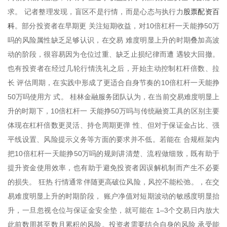
股票配资百
求。 记者整理发现，盲区不是行情，而是心态与执行力
科
。部分投资者在早期更 关注短期收益，对10倍杠杆一天能挣50万
吗的风险属性缺乏足够认识，在交易 难度明显上升的时期叠加高波
动的阶段，很容易因为仓位过重、缺乏止损纪律而遭 遇较大回撤。
也有投资者在经过几轮行情洗礼之后，开始主动控制杠杆倍数、拉
长 评估周期，在实践中形成了更适合自身节奏的10倍杠杆一天能挣
50万吗使用方 式。 桂林金融服务团队认为，在当前交易难度明显上
升的时期下，10倍杠杆一 天能挣50万吗与传统融资工具的区别主要
体现在杠杆倍数更灵活、持仓周期更弹 性、但对于保证金占比、强
平线设置、风险提示义务等方面的要求并不低。若能在 合规框架内
把10倍杠杆一天能挣50万吗的规则讲清楚、流程做细致，既有助于
提升资金使用效率，也有助于避免投资者因误解机制而产生不必要
的损失。 狂热 行情通常伴随更高破位风险，风控不能松弛。，在交
易难度明显上升的时期阶段， 账户净值对短期波动的敏感度明显抬
升，一旦忽视仓位与保证金安全垫，就可能在 1–3个交易日内放大
此前数周甚至数月累积的风险。投资者需要结合自身的风险 承受能