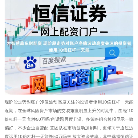
现阶段走势对账户净值波动高度关注的投资者使用10倍杠杆一天能
近期，在全球风险资产市场的交易难度明显上升的时期中，围绕“10
倍杠杆一天 能挣50万吗”的话题再度升温。多策略组合模拟显示一致
偏好，不少企业自营配 置团队在市场波动加剧时，更倾向于通过适
度运用10倍杠杆一天能挣50万吗来 放大资金效率，其中选择恒信证