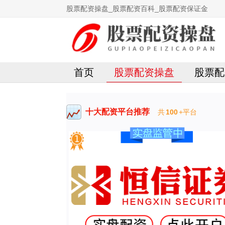
股票配资操盘_股票配资百科_股票配资保证金
首页
股票配资操盘
股票配
十大配资平台推荐
共
100
+平台