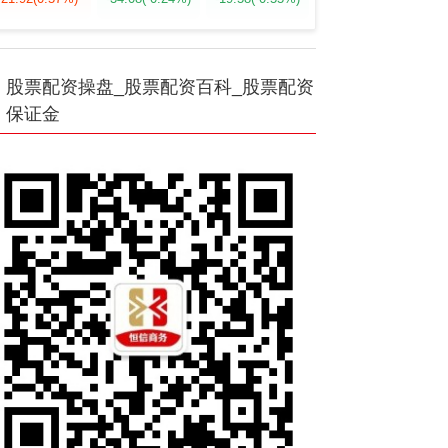
股票配资操盘_股票配资百科_股票配资
保证金