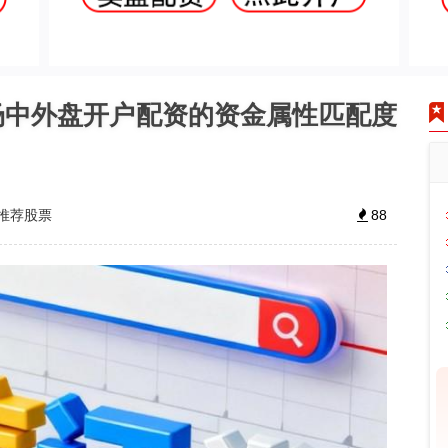
场中外盘开户配资的资金属性匹配度
推荐股票
88