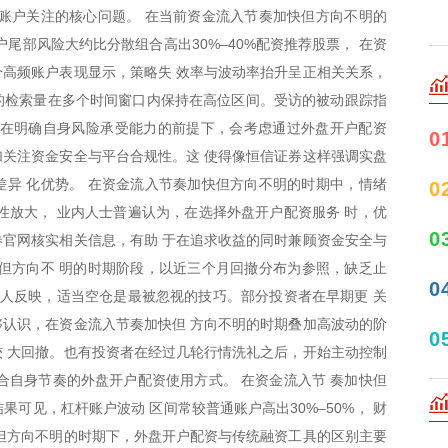
账户关注的核心问题。 在当前资金流入节奏加快但方向不明的
尾部风险大约比分散组合高出30%–40%配资推荐股票， 在资
高频账户表现显示，策略失 效率与波动率抬升呈正相关关系，
关的检索量在多个时间窗口内保持在高位区间。受访的被动跟踪指
在明确自身风险承受能力的前提下，会考虑通过外盘开户配资
0
关注资金安全与平台合规性。这 使得像恒信证券这样强调实盘
异 化优势。 在资金流入节奏加快但方向不明的时期中，情绪
0
性放大， 业内人士普遍认为，在选择外盘开户配资服务 时，优
0
官网核实相关信息，有助 于在追求收益的同时兼顾资金安全与
快但方向不 明的时期阶段，以近三个月回撤分布为参照，缺乏止
0
部分人反映，适当空仓是最被忽视的技巧。部分投资者在早期更 关
认识，在资金流入节奏加快但 方向不明的时期叠加高波动的阶
0
 大回撤。也有投资者在经过几轮行情洗礼之后，开始主动控制
合自身节奏的外盘开户配资使用方式。 在资金流入节 奏加快但
可见，杠杆账户波动 区间常较普通账户高出30%–50%， 财
但方向不明的时期下，外盘开户配资与传统融资工具的区别主要