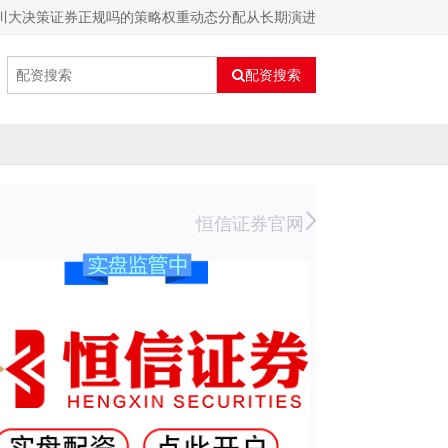
川大决策证券正规吗的策略权重动态分配从长期演进
配资搜索
恒信证券官网