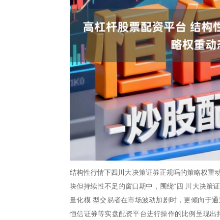
结构性行情下四川大决策证券正规吗的策略权重动
块但持续性不足的窗口期中，围绕“四 川大决策
量化模 型交易者在市场波动加剧时，更倾向于通
恒信证券等实盘配资平台进行操作的比例呈现出持