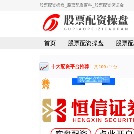
股票配资操盘_股票配资百科_股票配资保证金
首页
股票配资操盘
股票配
十大配资平台推荐
共
100
+平台