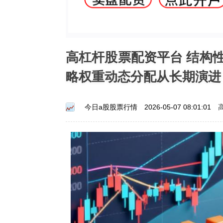
高杠杆股票配资平台 结构
略权重动态分配从长期演进
今日a股股票行情
2026-05-07 08:01:01