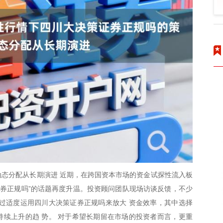
态分配从长期演进 近期，在跨国资本市场的资金试探性流入板
证券正规吗”的话题再度升温。投资顾问团队现场访谈反馈，不少
过适度运用四川大决策证券正规吗来放大 资金效率，其中选择
续上升的趋 势。 对于希望长期留在市场的投资者而言，更重