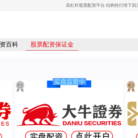
高杠杆股票配资平台 结构性行情下四
资百科
股票配资保证金