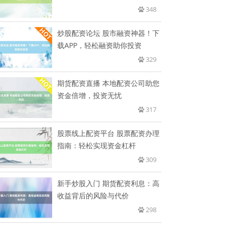
348
炒股配资论坛 股市融资神器！下
载APP，轻松融资助你投资
329
期货配资直播 本地配资公司助您
资金倍增，投资无忧
317
股票线上配资平台 股票配资办理
指南：轻松实现资金杠杆
309
新手炒股入门 期货配资利息：高
收益背后的风险与代价
298