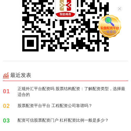
最近发表
正规外汇平台配资吗 股票结构配资：了解配资类型，选择最
01
适合的
02
股票配资平台平台 工程配资公司靠谱吗？
03
配资可信股票配资门户 杠杆配资比例一般是多少？