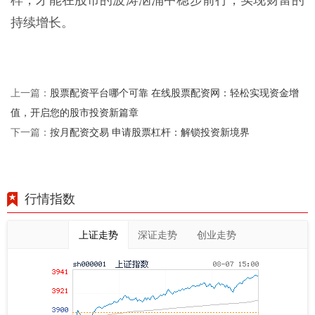
持续增长。
股票配资平台哪个可靠 在线股票配资网：轻松实现资金增
上一篇：
值，开启您的股市投资新篇章
按月配资交易 申请股票杠杆：解锁投资新境界
下一篇：
行情指数
上证走势
深证走势
创业走势