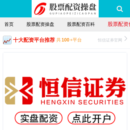
股票配资
首页
股票配资操盘
股票配资百科
十大配资平台推荐
恒信证券官网
共
100
+平台