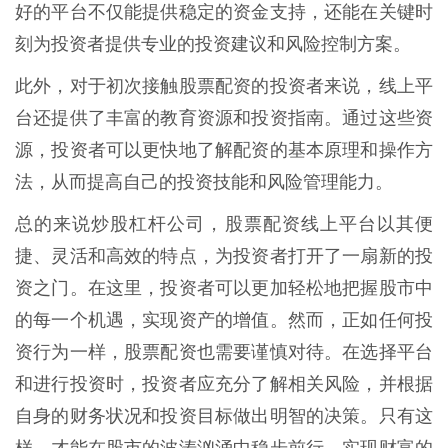
好的平台不仅能提供稳定的资金支持，还能在关键时
刻为投资者提供专业的投资建议和风险控制方案。
此外，对于初次接触股票配资的投资者来说，线上平
台还提供了丰富的教育资源和投资指南。通过这些资
源，投资者可以更快地了解配资的基本原理和操作方
法，从而提高自己的投资技能和风险管理能力。
总的来说炒股杠杆公司，股票配资线上平台以其便
捷、灵活和高效的特点，为投资者打开了一扇新的投
资之门。在这里，投资者可以更加轻松地把握股市中
的每一个机遇，实现资产的增值。然而，正如任何投
资行为一样，股票配资也需要谨慎对待。在选择平台
和进行投资时，投资者应充分了解相关风险，并根据
自身的财务状况和投资目标做出明智的决策。只有这
样，才能在股市的波涛汹涌中稳步前行，实现财富的