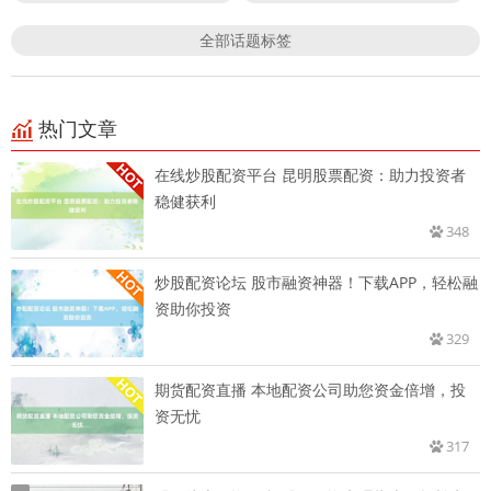
全部话题标签
热门文章
在线炒股配资平台 昆明股票配资：助力投资者
稳健获利
348
炒股配资论坛 股市融资神器！下载APP，轻松融
资助你投资
329
期货配资直播 本地配资公司助您资金倍增，投
资无忧
317