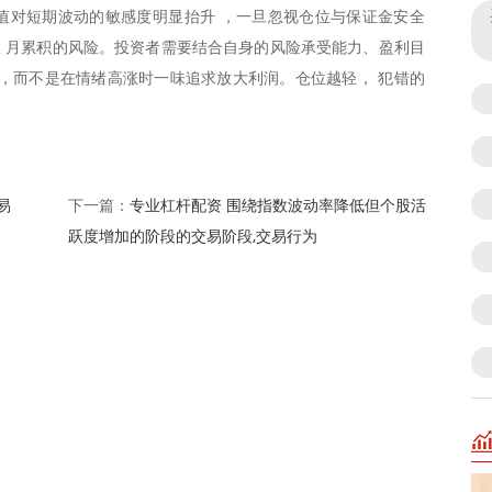
值对短期波动的敏感度明显抬升 ，一旦忽视仓位与保证金安全
数 月累积的风险。投资者需要结合自身的风险承受能力、盈利目
，而不是在情绪高涨时一味追求放大利润。仓位越轻， 犯错的
易
专业杠杆配资 围绕指数波动率降低但个股活
下一篇：
跃度增加的阶段的交易阶段,交易行为