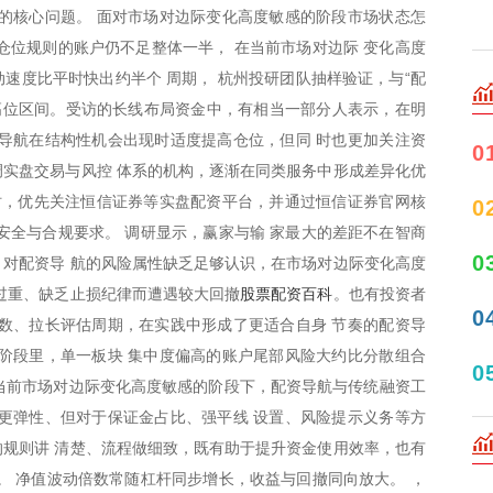
的核心问题。 面对市场对边际变化高度敏感的阶段市场状态怎
仓位规则的账户仍不足整体一半， 在当前市场对边际 变化高度
速度比平时快出约半个 周期， 杭州投研团队抽样验证，与“配
高位区间。受访的长线布局资金中，有相当一部分人表示，在明
导航在结构性机会出现时适度提高仓位，但同 时也更加关注资
0
实盘交易与风控 体系的机构，逐渐在同类服务中形成差异化优
时，优先关注恒信证券等实盘配资平台，并通过恒信证券官网核
0
安全与合规要求。 调研显示，赢家与输 家最大的差距不在智商
0
对配资导 航的风险属性缺乏足够认识，在市场对边际变化高度
股票配资百科
过重、缺乏止损纪律而遭遇较大回撤
。也有投资者
0
数、拉长评估周期，在实践中形成了更适合自身 节奏的配资导
阶段里，单一板块 集中度偏高的账户尾部风险大约比分散组合
0
，在当前市场对边际变化高度敏感的阶段下，配资导航与传统融资工
更弹性、但对于保证金占比、强平线 设置、风险提示义务等方
规则讲 清楚、流程做细致，既有助于提升资金使用效率，也有
。 净值波动倍数常随杠杆同步增长，收益与回撤同向放大。 ，