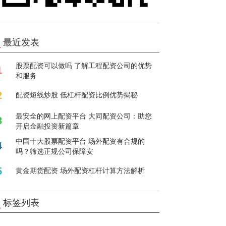
最近发表
股票配资可以做吗 了解工程配资公司的优势
1
和服务
2
配资短线炒股 低杠杆配资比例优势揭秘
最安全的网上配资平台 大同配资公司：助您
3
开启金融投资新篇章
中国十大股票配资平台 场外配资有合规的
4
吗？筛选正规公司保障安
5
黄金期货配资 场外配资杠杆计算方法解析
标签列表