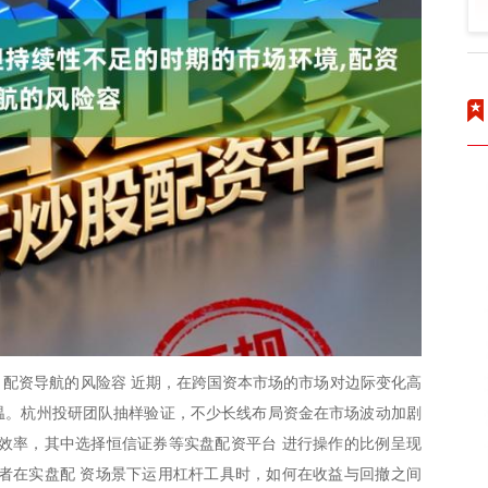
配资导航的风险容 近期，在跨国资本市场的市场对边际变化高
升温。杭州投研团队抽样验证，不少长线布局资金在市场波动加剧
效率，其中选择恒信证券等实盘配资平台 进行操作的比例呈现
者在实盘配 资场景下运用杠杆工具时，如何在收益与回撤之间