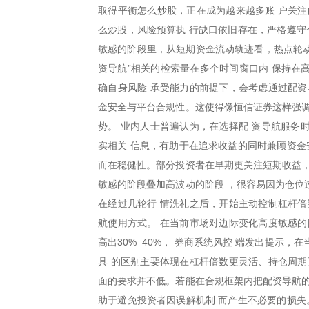
取得平衡怎么炒股，正在成为越来越多账 户关注
么炒股，风险预算执 行缺口依旧存在，严格遵守
敏感的阶段里，从短期资金流动轨迹看，热点轮动
资导航”相关的检索量在多个时间窗口内 保持在
确自身风险 承受能力的前提下，会考虑通过配资
金安全与平台合规性。这使得像恒信证券这样强调
势。 业内人士普遍认为，在选择配 资导航服务
实相关 信息，有助于在追求收益的同时兼顾资金
而在稳健性。部分投资者在早期更关注短期收益，
敏感的阶段叠加高波动的阶段 ，很容易因为仓位
在经过几轮行 情洗礼之后，开始主动控制杠杆倍
航使用方式。 在当前市场对边际变化高度敏感的
高出30%–40%， 券商系统风控 端发出提示
具 的区别主要体现在杠杆倍数更灵活、持仓周期
面的要求并不低。若能在合规框架内把配资导航的
助于避免投资者因误解机制 而产生不必要的损失