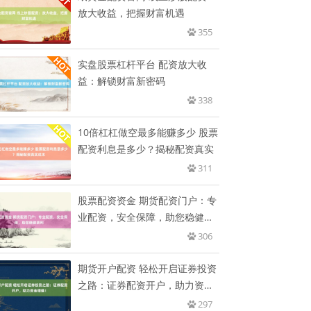
放大收益，把握财富机遇
355
实盘股票杠杆平台 配资放大收
益：解锁财富新密码
338
10倍杠杠做空最多能赚多少 股票
配资利息是多少？揭秘配资真实
311
股票配资资金 期货配资门户：专
业配资，安全保障，助您稳健获
利
306
期货开户配资 轻松开启证券投资
之路：证券配资开户，助力资金
增
297