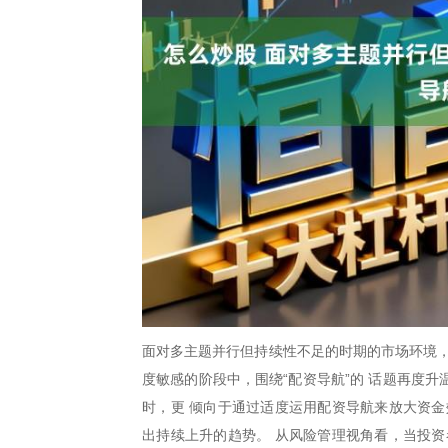
面对多主题并行但持续性不足的时期的市场环境，
度敏感的阶段中，围绕“配资导航”的 话题再度
时，更 倾向于通过适度运用配资导航来放大资金
出持续上升的趋势。 从风险管理视角看，当投资