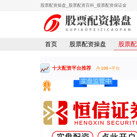
股票配资操盘_股票配资百科_股票配资保证金
首页
股票配资操盘
股票配
十大配资平台推荐
共
100
+平台