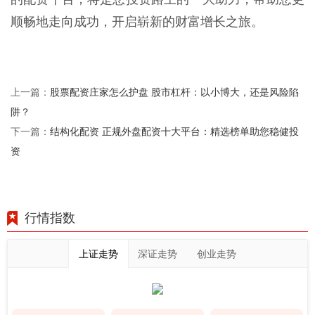
顺畅地走向成功，开启崭新的财富增长之旅。
股票配资庄家怎么护盘 股市杠杆：以小博大，还是风险陷
上一篇：
阱？
结构化配资 正规外盘配资十大平台：精选榜单助您稳健投
下一篇：
资
行情指数
上证走势
深证走势
创业走势