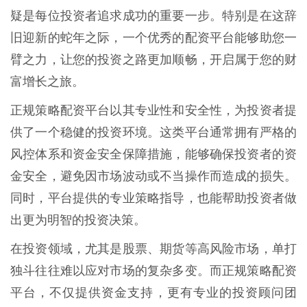
疑是每位投资者追求成功的重要一步。特别是在这辞
旧迎新的蛇年之际，一个优秀的配资平台能够助您一
臂之力，让您的投资之路更加顺畅，开启属于您的财
富增长之旅。
正规策略配资平台以其专业性和安全性，为投资者提
供了一个稳健的投资环境。这类平台通常拥有严格的
风控体系和资金安全保障措施，能够确保投资者的资
金安全，避免因市场波动或不当操作而造成的损失。
同时，平台提供的专业策略指导，也能帮助投资者做
出更为明智的投资决策。
在投资领域，尤其是股票、期货等高风险市场，单打
独斗往往难以应对市场的复杂多变。而正规策略配资
平台，不仅提供资金支持，更有专业的投资顾问团