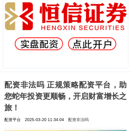
配资非法吗 正规策略配资平台，助
您蛇年投资更顺畅，开启财富增长之
旅！
配资非法吗
配资平台
2025-03-20 11:34:04