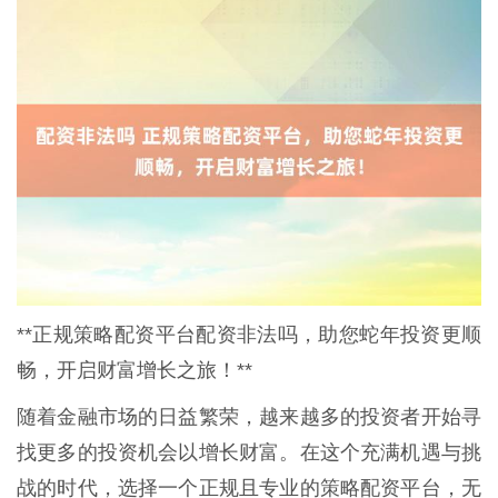
**正规策略配资平台配资非法吗，助您蛇年投资更顺
畅，开启财富增长之旅！**
随着金融市场的日益繁荣，越来越多的投资者开始寻
找更多的投资机会以增长财富。在这个充满机遇与挑
战的时代，选择一个正规且专业的策略配资平台，无